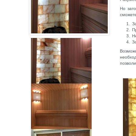
Но зато
сможете
З
П
Н
З
Возможн
необход
позволи