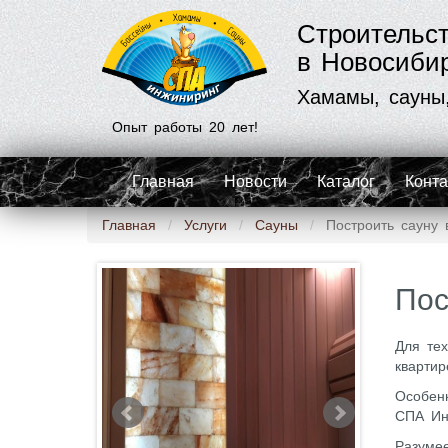
Строительс
в Новосиби
Хамамы, сауны
Опыт работы 20 лет!
Главная
Новости
Каталог
Конт
Главная
Услуги
Сауны
Построить сауну 
Пос
Для тех
квартир
Особенн
СПА Ин
Разумее