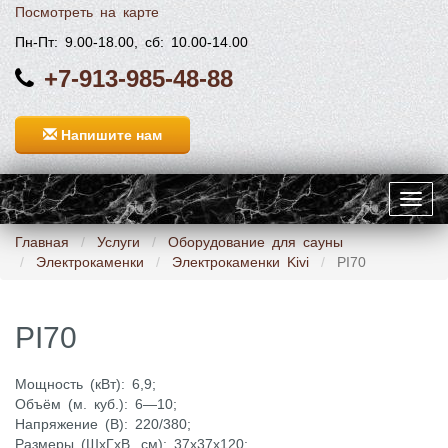
Посмотреть на карте
Пн-Пт: 9.00-18.00, сб: 10.00-14.00
+7-913-985-48-88
Напишите нам
Toggl
navig
Главная
Услуги
Оборудование для сауны
Электрокаменки
Электрокаменки Kivi
PI70
PI70
Мощность (кВт): 6,9;
Объём (м. куб.): 6—10;
Напряжение (В): 220/380;
Размеры (ШxГxВ, см): 37x37x120;