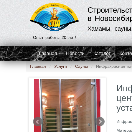
Строительс
в Новосиби
Хамамы, сауны
Опыт работы 20 лет!
Главная
Новости
Каталог
Конт
Главная
Услуги
Сауны
​Инфракрасная ка
​Ин
цен
уст
Инфракр
Матери