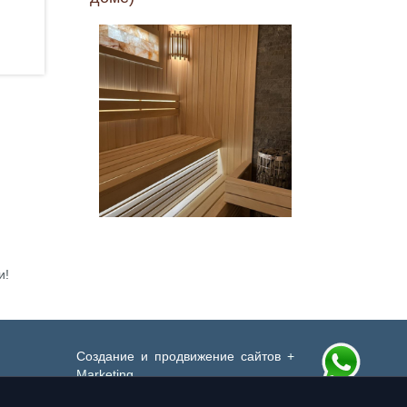
и!
Создание и продвижение сайтов
+
Marketing
Партнер
SiSS.ru