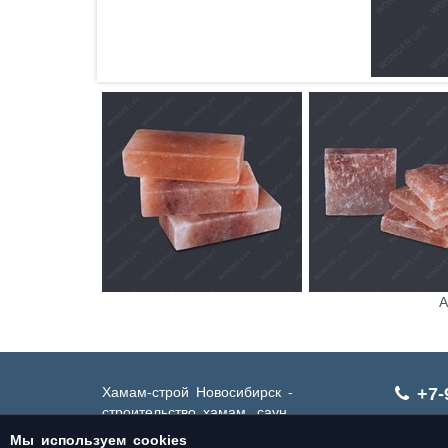
А
Хамам-строй Новосибирск -
+7-
строительство хамам, саун,
бассейнов в Новосибирске
Мы используем cookies