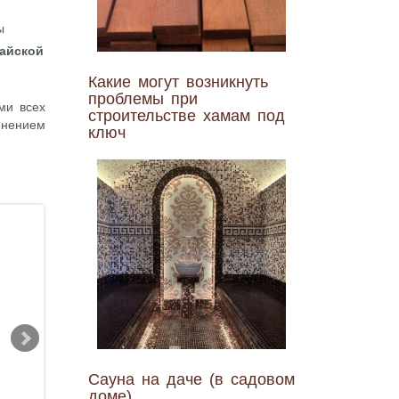
ы
айской
Какие могут возникнуть
проблемы при
ми всех
строительстве хамам под
енением
ключ
Сауна на даче (в садовом
доме)